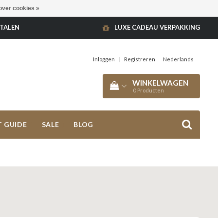
over cookies »
ETALEN
LUXE CADEAU VERPAKKING
Inloggen
|
Registreren
Nederlands
WINKELWAGEN
0
Producten
T GUIDE
SALE
BLOG