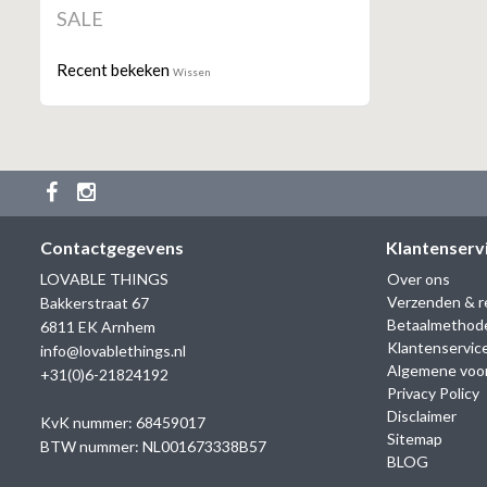
SALE
Recent bekeken
Wissen
Contactgegevens
Klantenserv
LOVABLE THINGS
Over ons
Verzenden & r
Bakkerstraat 67
Betaalmethod
6811 EK Arnhem
Klantenservic
info@lovablethings.nl
Algemene voo
+31(0)6-21824192
Privacy Policy
Disclaimer
KvK nummer: 68459017
Sitemap
BTW nummer: NL001673338B57
BLOG