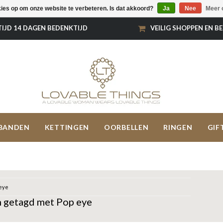
kies op om onze website te verbeteren. Is dat akkoord?
Ja
Nee
Meer 
TIJD 14 DAGEN BEDENKTIJD
VEILIG SHOPPEN EN B
BANDEN
KETTINGEN
OORBELLEN
RINGEN
GIF
eye
 getagd met Pop eye