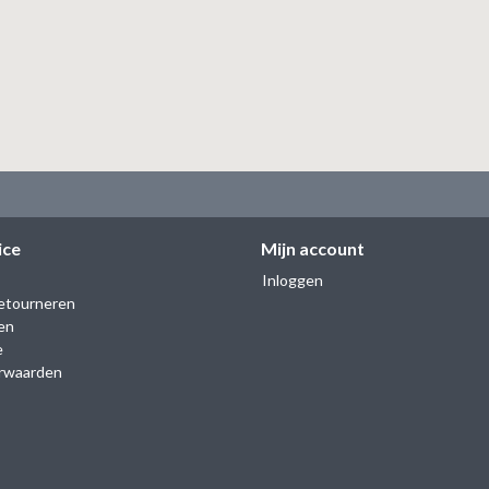
ice
Mijn account
Inloggen
etourneren
en
e
rwaarden