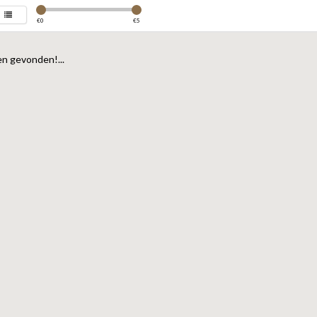
€
0
€
5
n gevonden!...