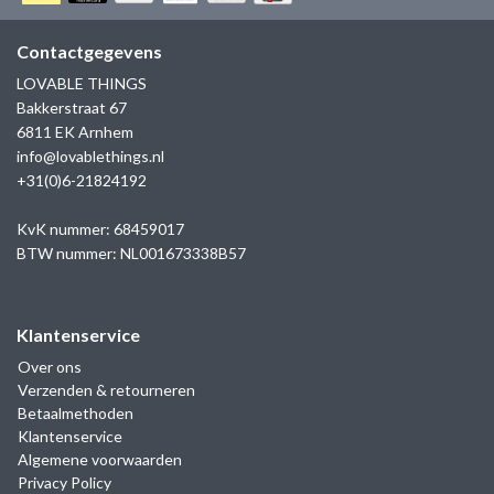
GOLD
SANJOYA
SER INTREPIDA | SS25
CADEAU MAN
BLOG
Contactgegevens
HORLOGE
GNOES
LOVABLE THINGS
CADEAUTJES TOT € 50
Bakkerstraat 67
SALE
YMALA
6811 EK Arnhem
CADEAUTJES TOT € 100
info@lovablethings.nl
REBEL & ROSE
+31(0)6-21824192
CADEAUTJES VANAF € 100
SILK | SALE
KvK nummer: 68459017
BTW nummer: NL001673338B57
JOSH
Klantenservice
KARMA
Over ons
Verzenden & retourneren
CAMPS & CAMPS
Betaalmethoden
Klantenservice
BERNICE
Algemene voorwaarden
Privacy Policy