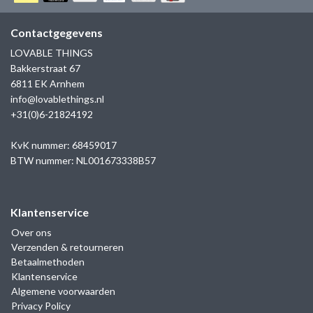
GOLD
SANJOYA
SER INTREPIDA | SS25
CADEAU MAN
BLOG
Contactgegevens
HORLOGE
GNOES
LOVABLE THINGS
CADEAUTJES TOT € 50
Bakkerstraat 67
SALE
YMALA
6811 EK Arnhem
CADEAUTJES TOT € 100
info@lovablethings.nl
REBEL & ROSE
+31(0)6-21824192
CADEAUTJES VANAF € 100
SILK | SALE
KvK nummer: 68459017
BTW nummer: NL001673338B57
JOSH
Klantenservice
KARMA
Over ons
Verzenden & retourneren
CAMPS & CAMPS
Betaalmethoden
Klantenservice
BERNICE
Algemene voorwaarden
Privacy Policy