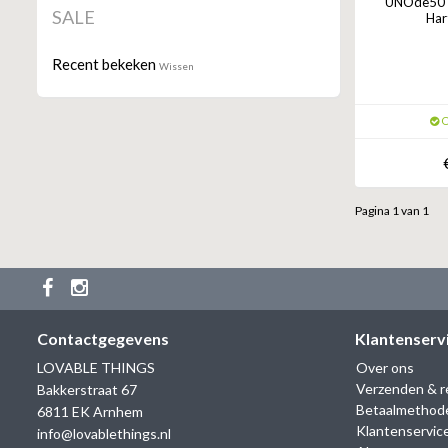
UNOde50 O
SALE
Har
Recent bekeken
Wissen
O
Pagina 1 van 1
Contactgegevens
Klantenserv
LOVABLE THINGS
Over ons
Verzenden & r
Bakkerstraat 67
Betaalmethod
6811 EK Arnhem
Klantenservic
info@lovablethings.nl