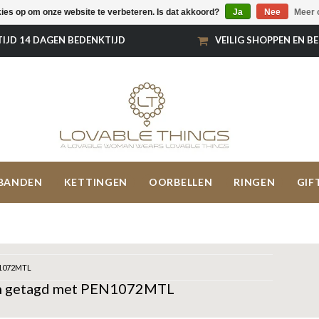
kies op om onze website te verbeteren. Is dat akkoord?
Ja
Nee
Meer 
TIJD 14 DAGEN BEDENKTIJD
VEILIG SHOPPEN EN B
BANDEN
KETTINGEN
OORBELLEN
RINGEN
GIF
1072MTL
n getagd met PEN1072MTL