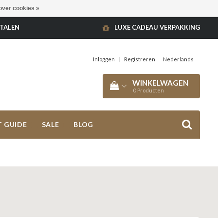
over cookies »
ETALEN
LUXE CADEAU VERPAKKING
Inloggen
|
Registreren
Nederlands
WINKELWAGEN
0
Producten
T GUIDE
SALE
BLOG