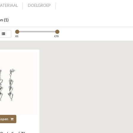
ATERIAAL
DOELGROEP
n (1)
€
0
€
70
Kopen