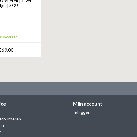
orbellen | Zilver
tjes | SS26
p voorraad
€69,00
ice
Mijn account
Inloggen
etourneren
en
e