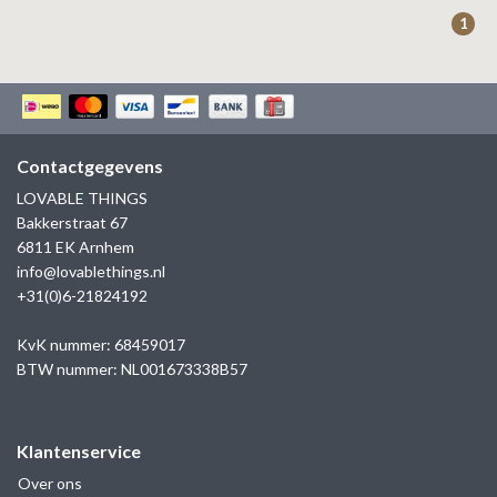
ZAG BIJOUX
1
LILLY
KAPTEN & SON
Contactgegevens
LOVABLE THINGS
Bakkerstraat 67
6811 EK Arnhem
info@lovablethings.nl
+31(0)6-21824192
KvK nummer: 68459017
BTW nummer: NL001673338B57
Klantenservice
Over ons