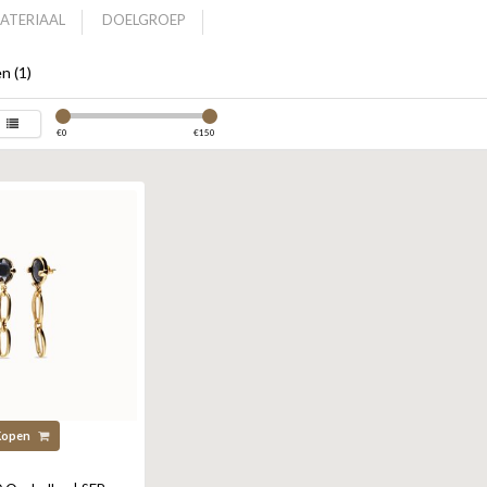
ATERIAAL
DOELGROEP
n (1)
€
0
€
150
Kopen