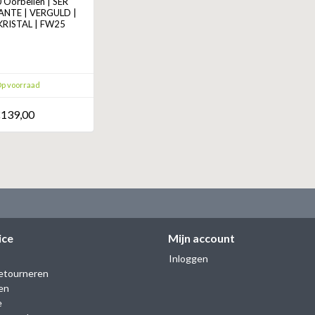
Oorbellen | SER
NTE | VERGULD |
RISTAL | FW25
p voorraad
139,00
ice
Mijn account
Inloggen
etourneren
en
e