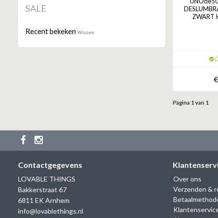
UNOde50 
SALE
DESLUMBRA
ZWART K
Recent bekeken
Wissen
O
€
Pagina 1 van 1
Contactgegevens
Klantenserv
LOVABLE THINGS
Over ons
Verzenden & r
Bakkerstraat 67
Betaalmethod
6811 EK Arnhem
Klantenservic
info@lovablethings.nl