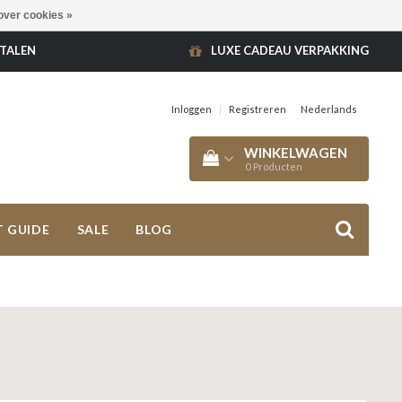
over cookies »
ETALEN
LUXE CADEAU VERPAKKING
Inloggen
|
Registreren
Nederlands
WINKELWAGEN
0
Producten
T GUIDE
SALE
BLOG