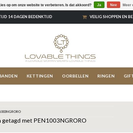
kies op om onze website te verbeteren. Is dat akkoord?
Ja
Nee
Meer 
TIJD 14 DAGEN BEDENKTIJD
VEILIG SHOPPEN EN B
BANDEN
KETTINGEN
OORBELLEN
RINGEN
GIF
1003NGRORO
n getagd met PEN1003NGRORO