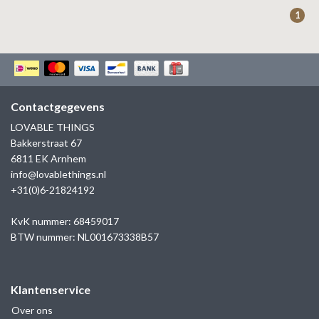
ZAG BIJOUX
1
LILLY
KAPTEN & SON
Contactgegevens
LOVABLE THINGS
Bakkerstraat 67
6811 EK Arnhem
info@lovablethings.nl
+31(0)6-21824192
KvK nummer: 68459017
BTW nummer: NL001673338B57
Klantenservice
Over ons