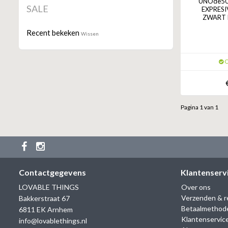
UNOde50 
SALE
EXPRESI
ZWART K
Recent bekeken
Wissen
O
Pagina 1 van 1
Contactgegevens
Klantenserv
LOVABLE THINGS
Over ons
Verzenden & r
Bakkerstraat 67
Betaalmethod
6811 EK Arnhem
Klantenservic
info@lovablethings.nl