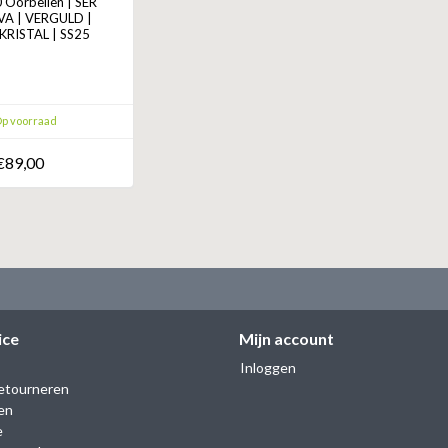
Oorbellen | SER
VA | VERGULD |
RISTAL | SS25
p voorraad
€89,00
ice
Mijn account
Inloggen
etourneren
en
e