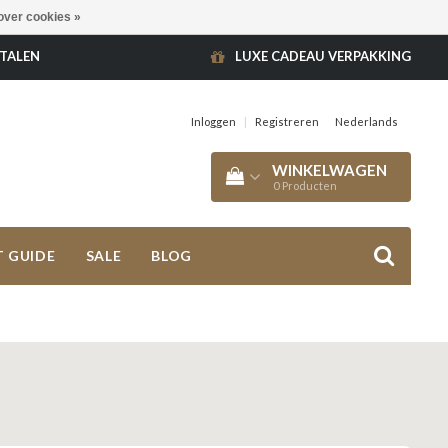
over cookies »
ETALEN
LUXE CADEAU VERPAKKING
Inloggen
|
Registreren
Nederlands
WINKELWAGEN
0
Producten
T GUIDE
SALE
BLOG