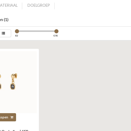
ATERIAAL
DOELGROEP
n (1)
€
0
€
90
Kopen