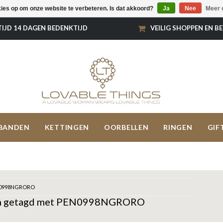
kies op om onze website te verbeteren. Is dat akkoord?
Ja
Nee
Meer 
TIJD 14 DAGEN BEDENKTIJD
VEILIG SHOPPEN EN B
BANDEN
KETTINGEN
OORBELLEN
RINGEN
GIF
0998NGRORO
n getagd met PEN0998NGRORO