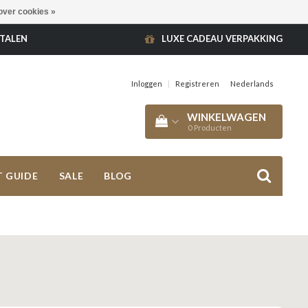
over cookies »
ETALEN
LUXE CADEAU VERPAKKING
Inloggen
|
Registreren
Nederlands
WINKELWAGEN
0
Producten
T GUIDE
SALE
BLOG