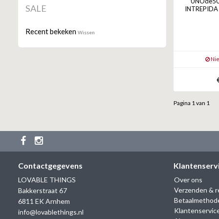
UNOde50 
SALE
INTREPIDA 
Recent bekeken
Wissen
Nie
Pagina 1 van 1
Contactgegevens
Klantenserv
LOVABLE THINGS
Over ons
Verzenden & r
Bakkerstraat 67
Betaalmethod
6811 EK Arnhem
Klantenservic
info@lovablethings.nl