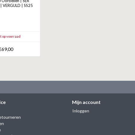
Oorbellen | SER
| VERGULD | SS25
t op voorraad
€69,00
ice
Mijn account
Inloggen
etourneren
en
e