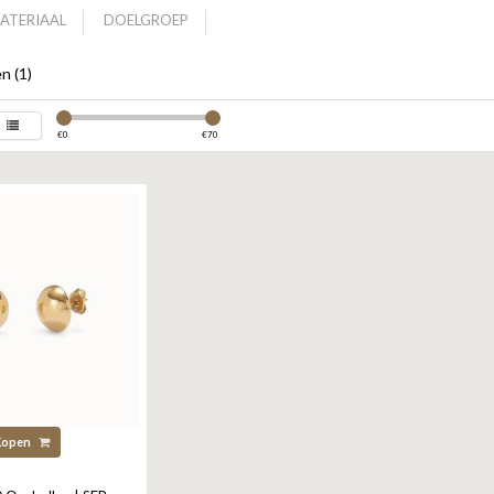
ATERIAAL
DOELGROEP
n (1)
€
0
€
70
Kopen