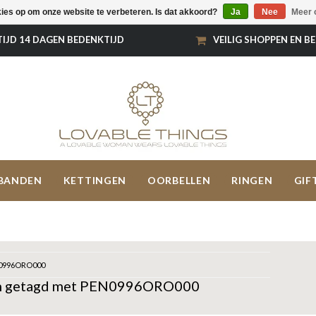
kies op om onze website te verbeteren. Is dat akkoord?
Ja
Nee
Meer 
TIJD 14 DAGEN BEDENKTIJD
VEILIG SHOPPEN EN B
BANDEN
KETTINGEN
OORBELLEN
RINGEN
GIF
0996ORO000
n getagd met PEN0996ORO000