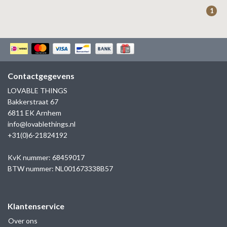
ZAG BIJOUX
1
LILLY
KAPTEN & SON
Contactgegevens
LOVABLE THINGS
Bakkerstraat 67
6811 EK Arnhem
info@lovablethings.nl
+31(0)6-21824192
KvK nummer: 68459017
BTW nummer: NL001673338B57
Klantenservice
Over ons