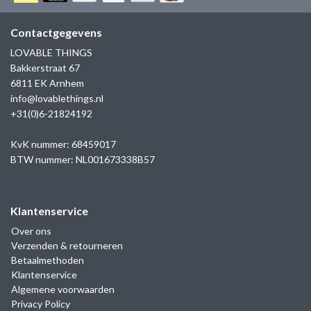
GOLD
SANJOYA
SER INTREPIDA | SS25
CADEAU MAN
BLOG
Contactgegevens
HORLOGE
GNOES
LOVABLE THINGS
CADEAUTJES TOT € 50
Bakkerstraat 67
SALE
YMALA
6811 EK Arnhem
CADEAUTJES TOT € 100
info@lovablethings.nl
REBEL & ROSE
+31(0)6-21824192
CADEAUTJES VANAF € 100
SILK | SALE
KvK nummer: 68459017
BTW nummer: NL001673338B57
JOSH
Klantenservice
KARMA
Over ons
Verzenden & retourneren
CAMPS & CAMPS
Betaalmethoden
Klantenservice
BERNICE
Algemene voorwaarden
Privacy Policy