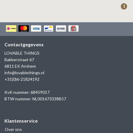
ZAG BIJOUX
1
LILLY
KAPTEN & SON
Contactgegevens
LOVABLE THINGS
Bakkerstraat 67
6811 EK Arnhem
info@lovablethings.nl
+31(0)6-21824192
KvK nummer: 68459017
BTW nummer: NL001673338B57
Klantenservice
Over ons