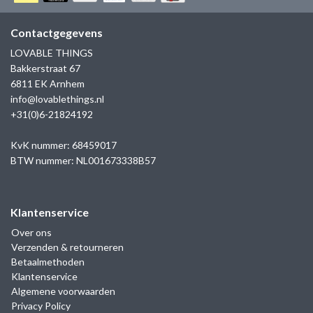
GOLD
SANJOYA
SER INTREPIDA | SS25
CADEAU MAN
BLOG
Contactgegevens
HORLOGE
GNOES
LOVABLE THINGS
CADEAUTJES TOT € 50
Bakkerstraat 67
SALE
YMALA
6811 EK Arnhem
CADEAUTJES TOT € 100
info@lovablethings.nl
REBEL & ROSE
+31(0)6-21824192
CADEAUTJES VANAF € 100
SILK | SALE
KvK nummer: 68459017
BTW nummer: NL001673338B57
JOSH
Klantenservice
KARMA
Over ons
Verzenden & retourneren
CAMPS & CAMPS
Betaalmethoden
Klantenservice
BERNICE
Algemene voorwaarden
Privacy Policy