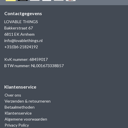
GOLD
SANJOYA
SER INTREPIDA | SS25
CADEAU MAN
BLOG
Contactgegevens
HORLOGE
GNOES
LOVABLE THINGS
CADEAUTJES TOT € 50
Bakkerstraat 67
SALE
YMALA
6811 EK Arnhem
CADEAUTJES TOT € 100
info@lovablethings.nl
REBEL & ROSE
+31(0)6-21824192
CADEAUTJES VANAF € 100
SILK | SALE
KvK nummer: 68459017
BTW nummer: NL001673338B57
JOSH
Klantenservice
KARMA
Over ons
Verzenden & retourneren
CAMPS & CAMPS
Betaalmethoden
Klantenservice
BERNICE
Algemene voorwaarden
Privacy Policy