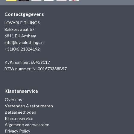
GOLD
SANJOYA
SER INTREPIDA | SS25
CADEAU MAN
BLOG
Contactgegevens
HORLOGE
GNOES
LOVABLE THINGS
CADEAUTJES TOT € 50
Bakkerstraat 67
SALE
YMALA
6811 EK Arnhem
CADEAUTJES TOT € 100
info@lovablethings.nl
REBEL & ROSE
+31(0)6-21824192
CADEAUTJES VANAF € 100
SILK | SALE
KvK nummer: 68459017
BTW nummer: NL001673338B57
JOSH
Klantenservice
KARMA
Over ons
Verzenden & retourneren
CAMPS & CAMPS
Betaalmethoden
Klantenservice
BERNICE
Algemene voorwaarden
Privacy Policy