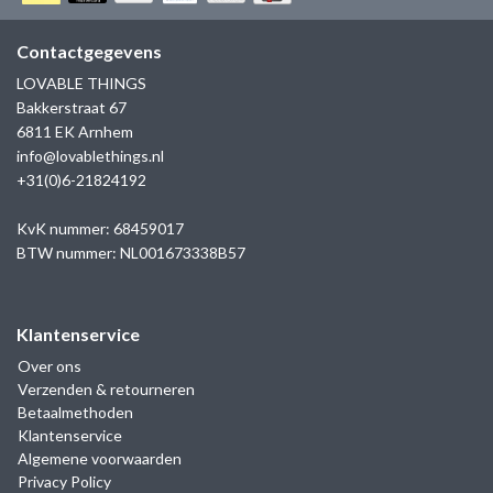
GOLD
SANJOYA
SER INTREPIDA | SS25
CADEAU MAN
BLOG
Contactgegevens
HORLOGE
GNOES
LOVABLE THINGS
CADEAUTJES TOT € 50
Bakkerstraat 67
SALE
YMALA
6811 EK Arnhem
CADEAUTJES TOT € 100
info@lovablethings.nl
REBEL & ROSE
+31(0)6-21824192
CADEAUTJES VANAF € 100
SILK | SALE
KvK nummer: 68459017
BTW nummer: NL001673338B57
JOSH
Klantenservice
KARMA
Over ons
Verzenden & retourneren
CAMPS & CAMPS
Betaalmethoden
Klantenservice
BERNICE
Algemene voorwaarden
Privacy Policy