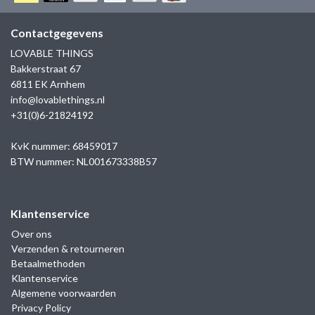
GOLD
SANJOYA
SER INTREPIDA | SS25
CADEAU MAN
BLOG
Contactgegevens
HORLOGE
GNOES
LOVABLE THINGS
CADEAUTJES TOT € 50
Bakkerstraat 67
SALE
YMALA
6811 EK Arnhem
CADEAUTJES TOT € 100
info@lovablethings.nl
REBEL & ROSE
+31(0)6-21824192
CADEAUTJES VANAF € 100
SILK | SALE
KvK nummer: 68459017
BTW nummer: NL001673338B57
JOSH
Klantenservice
KARMA
Over ons
Verzenden & retourneren
CAMPS & CAMPS
Betaalmethoden
Klantenservice
BERNICE
Algemene voorwaarden
Privacy Policy