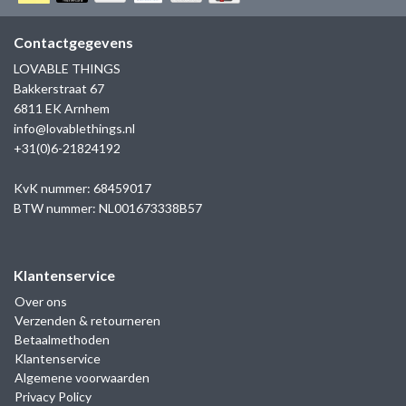
GOLD
SANJOYA
SER INTREPIDA | SS25
CADEAU MAN
BLOG
Contactgegevens
HORLOGE
GNOES
LOVABLE THINGS
CADEAUTJES TOT € 50
Bakkerstraat 67
SALE
YMALA
6811 EK Arnhem
CADEAUTJES TOT € 100
info@lovablethings.nl
REBEL & ROSE
+31(0)6-21824192
CADEAUTJES VANAF € 100
SILK | SALE
KvK nummer: 68459017
BTW nummer: NL001673338B57
JOSH
Klantenservice
KARMA
Over ons
Verzenden & retourneren
CAMPS & CAMPS
Betaalmethoden
Klantenservice
BERNICE
Algemene voorwaarden
Privacy Policy