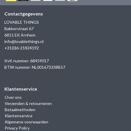
GOLD
SANJOYA
SER INTREPIDA | SS25
CADEAU MAN
BLOG
Contactgegevens
HORLOGE
GNOES
LOVABLE THINGS
CADEAUTJES TOT € 50
Bakkerstraat 67
SALE
YMALA
6811 EK Arnhem
CADEAUTJES TOT € 100
info@lovablethings.nl
REBEL & ROSE
+31(0)6-21824192
CADEAUTJES VANAF € 100
SILK | SALE
KvK nummer: 68459017
BTW nummer: NL001673338B57
JOSH
Klantenservice
KARMA
Over ons
Verzenden & retourneren
CAMPS & CAMPS
Betaalmethoden
Klantenservice
BERNICE
Algemene voorwaarden
Privacy Policy