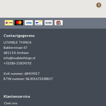
ZAG BIJOUX
1
LILLY
KAPTEN & SON
Contactgegevens
LOVABLE THINGS
Bakkerstraat 67
6811 EK Arnhem
info@lovablethings.nl
+31(0)6-21824192
KvK nummer: 68459017
BTW nummer: NL001673338B57
Klantenservice
Over ons