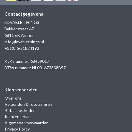
GOLD
SANJOYA
SER INTREPIDA | SS25
CADEAU MAN
BLOG
Contactgegevens
HORLOGE
GNOES
LOVABLE THINGS
CADEAUTJES TOT € 50
Bakkerstraat 67
SALE
YMALA
6811 EK Arnhem
CADEAUTJES TOT € 100
info@lovablethings.nl
REBEL & ROSE
+31(0)6-21824192
CADEAUTJES VANAF € 100
SILK | SALE
KvK nummer: 68459017
BTW nummer: NL001673338B57
JOSH
Klantenservice
KARMA
Over ons
Verzenden & retourneren
CAMPS & CAMPS
Betaalmethoden
Klantenservice
BERNICE
Algemene voorwaarden
Privacy Policy