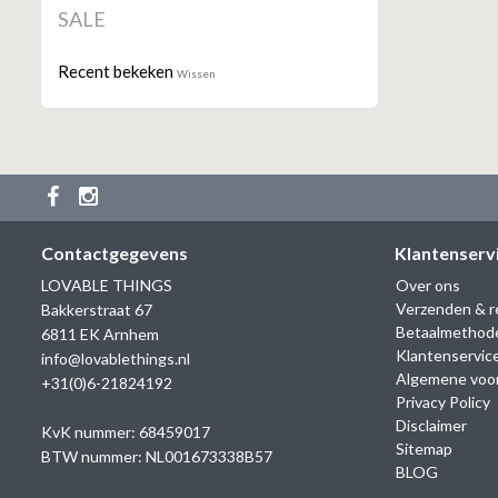
SALE
Recent bekeken
Wissen
Contactgegevens
Klantenserv
LOVABLE THINGS
Over ons
Verzenden & r
Bakkerstraat 67
Betaalmethod
6811 EK Arnhem
Klantenservic
info@lovablethings.nl
Algemene voo
+31(0)6-21824192
Privacy Policy
Disclaimer
KvK nummer: 68459017
Sitemap
BTW nummer: NL001673338B57
BLOG