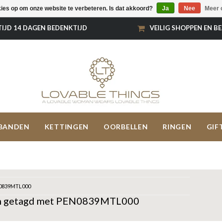
kies op om onze website te verbeteren. Is dat akkoord?
Ja
Nee
Meer 
TIJD 14 DAGEN BEDENKTIJD
VEILIG SHOPPEN EN B
BANDEN
KETTINGEN
OORBELLEN
RINGEN
GIF
0839MTL000
n getagd met PEN0839MTL000