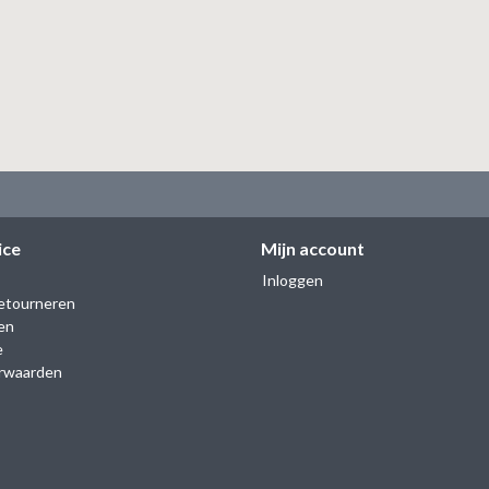
ice
Mijn account
Inloggen
etourneren
en
e
rwaarden