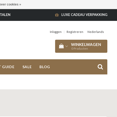
over cookies »
ETALEN
LUXE CADEAU VERPAKKING
Inloggen
|
Registreren
Nederlands
WINKELWAGEN
0
Producten
T GUIDE
SALE
BLOG