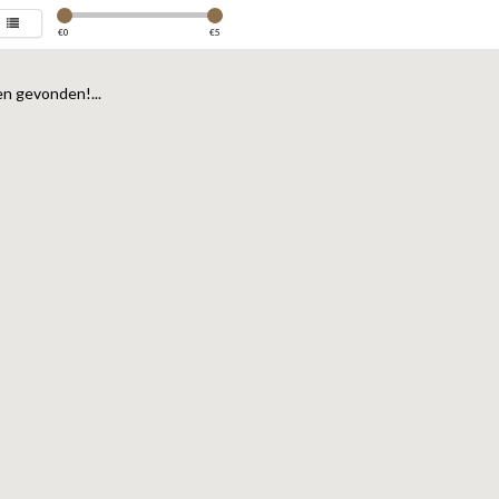
€
0
€
5
n gevonden!...