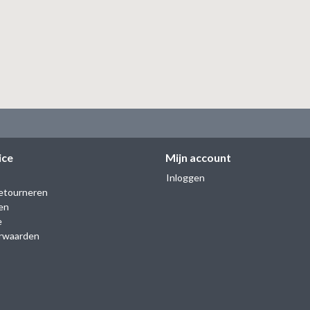
ice
Mijn account
Inloggen
etourneren
en
e
rwaarden