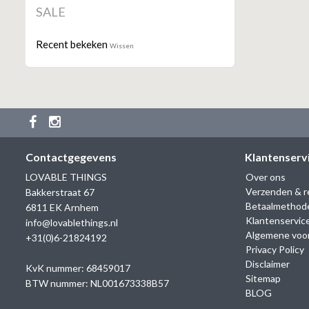
SALE
Recent bekeken
Wissen
Contactgegevens
Klantenserv
LOVABLE THINGS
Over ons
Verzenden & r
Bakkerstraat 67
Betaalmethod
6811 EK Arnhem
Klantenservic
info@lovablethings.nl
Algemene voo
+31(0)6-21824192
Privacy Policy
Disclaimer
KvK nummer: 68459017
Sitemap
BTW nummer: NL001673338B57
BLOG