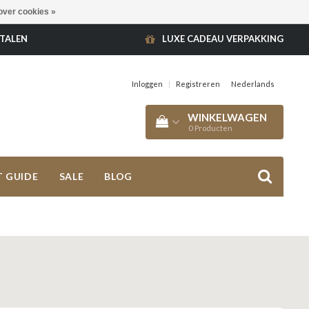
over cookies »
ETALEN
LUXE CADEAU VERPAKKING
Inloggen
|
Registreren
Nederlands
WINKELWAGEN
0
Producten
T GUIDE
SALE
BLOG