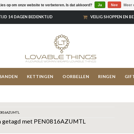
kies op om onze website te verbeteren. Is dat akkoord?
Ja
Nee
Meer 
TIJD 14 DAGEN BEDENKTIJD
VEILIG SHOPPEN EN B
BANDEN
KETTINGEN
OORBELLEN
RINGEN
GIF
0816AZUMTL
n getagd met PEN0816AZUMTL