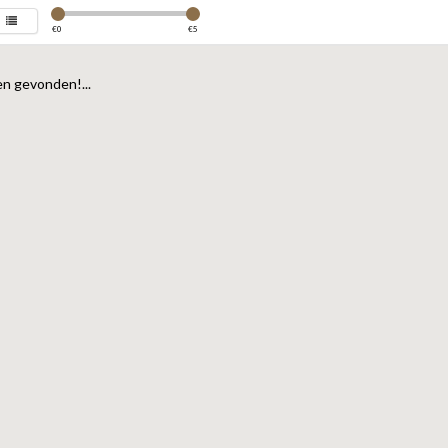
€
0
€
5
n gevonden!...