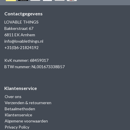
GOLD
SANJOYA
SER INTREPIDA | SS25
CADEAU MAN
BLOG
Contactgegevens
HORLOGE
GNOES
LOVABLE THINGS
CADEAUTJES TOT € 50
Bakkerstraat 67
SALE
YMALA
6811 EK Arnhem
CADEAUTJES TOT € 100
info@lovablethings.nl
REBEL & ROSE
+31(0)6-21824192
CADEAUTJES VANAF € 100
SILK | SALE
KvK nummer: 68459017
BTW nummer: NL001673338B57
JOSH
Klantenservice
KARMA
Over ons
Verzenden & retourneren
CAMPS & CAMPS
Betaalmethoden
Klantenservice
BERNICE
Algemene voorwaarden
Privacy Policy