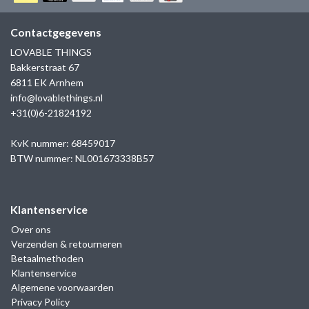
GOLD
SANJOYA
SER INTREPIDA | SS25
CADEAU MAN
BLOG
Contactgegevens
HORLOGE
GNOES
LOVABLE THINGS
CADEAUTJES TOT € 50
Bakkerstraat 67
SALE
YMALA
6811 EK Arnhem
CADEAUTJES TOT € 100
info@lovablethings.nl
REBEL & ROSE
+31(0)6-21824192
CADEAUTJES VANAF € 100
SILK | SALE
KvK nummer: 68459017
BTW nummer: NL001673338B57
JOSH
Klantenservice
KARMA
Over ons
Verzenden & retourneren
CAMPS & CAMPS
Betaalmethoden
Klantenservice
BERNICE
Algemene voorwaarden
Privacy Policy