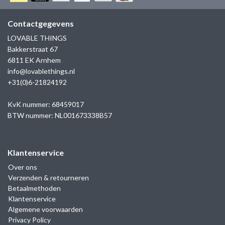
GOLD
SANJOYA
SER INTREPIDA | SS25
CADEAU MAN
BLOG
Contactgegevens
HORLOGE
GNOES
LOVABLE THINGS
CADEAUTJES TOT € 50
Bakkerstraat 67
SALE
YMALA
6811 EK Arnhem
CADEAUTJES TOT € 100
info@lovablethings.nl
REBEL & ROSE
+31(0)6-21824192
CADEAUTJES VANAF € 100
SILK | SALE
KvK nummer: 68459017
BTW nummer: NL001673338B57
JOSH
Klantenservice
KARMA
Over ons
Verzenden & retourneren
CAMPS & CAMPS
Betaalmethoden
Klantenservice
BERNICE
Algemene voorwaarden
Privacy Policy