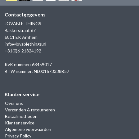
GOLD
SANJOYA
SER INTREPIDA | SS25
CADEAU MAN
BLOG
Contactgegevens
HORLOGE
GNOES
LOVABLE THINGS
CADEAUTJES TOT € 50
Bakkerstraat 67
SALE
YMALA
6811 EK Arnhem
CADEAUTJES TOT € 100
info@lovablethings.nl
REBEL & ROSE
+31(0)6-21824192
CADEAUTJES VANAF € 100
SILK | SALE
KvK nummer: 68459017
BTW nummer: NL001673338B57
JOSH
Klantenservice
KARMA
Over ons
Verzenden & retourneren
CAMPS & CAMPS
Betaalmethoden
Klantenservice
BERNICE
Algemene voorwaarden
Privacy Policy