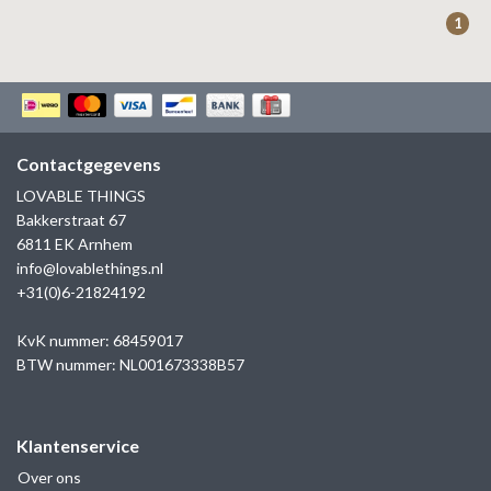
ZAG BIJOUX
1
LILLY
KAPTEN & SON
Contactgegevens
LOVABLE THINGS
Bakkerstraat 67
6811 EK Arnhem
info@lovablethings.nl
+31(0)6-21824192
KvK nummer: 68459017
BTW nummer: NL001673338B57
Klantenservice
Over ons