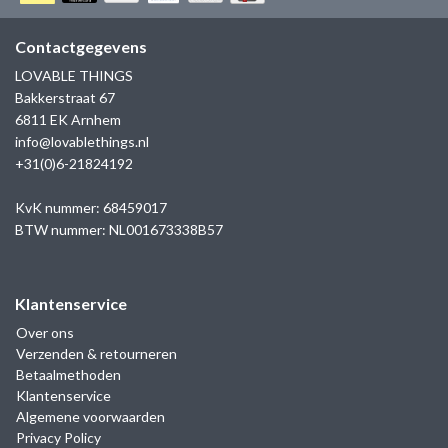
GOLD
SANJOYA
SER INTREPIDA | SS25
CADEAU MAN
BLOG
Contactgegevens
HORLOGE
GNOES
LOVABLE THINGS
CADEAUTJES TOT € 50
Bakkerstraat 67
SALE
YMALA
6811 EK Arnhem
CADEAUTJES TOT € 100
info@lovablethings.nl
REBEL & ROSE
+31(0)6-21824192
CADEAUTJES VANAF € 100
SILK | SALE
KvK nummer: 68459017
BTW nummer: NL001673338B57
JOSH
Klantenservice
KARMA
Over ons
Verzenden & retourneren
CAMPS & CAMPS
Betaalmethoden
Klantenservice
BERNICE
Algemene voorwaarden
Privacy Policy