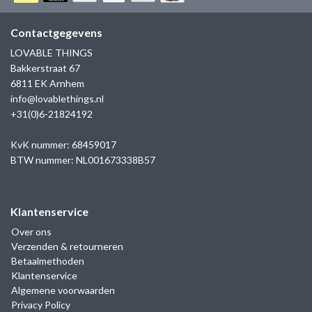
GOLD
SANJOYA
SER INTREPIDA | SS25
CADEAU MAN
BLOG
Contactgegevens
HORLOGE
GNOES
LOVABLE THINGS
CADEAUTJES TOT € 50
Bakkerstraat 67
SALE
YMALA
6811 EK Arnhem
CADEAUTJES TOT € 100
info@lovablethings.nl
REBEL & ROSE
+31(0)6-21824192
CADEAUTJES VANAF € 100
SILK | SALE
KvK nummer: 68459017
BTW nummer: NL001673338B57
JOSH
Klantenservice
KARMA
Over ons
Verzenden & retourneren
CAMPS & CAMPS
Betaalmethoden
Klantenservice
BERNICE
Algemene voorwaarden
Privacy Policy