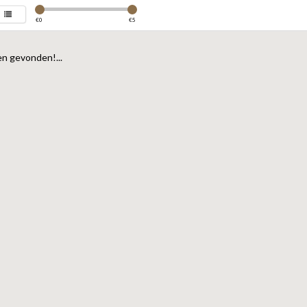
€
0
€
5
n gevonden!...