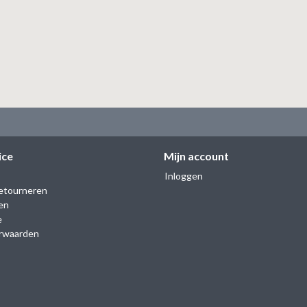
ice
Mijn account
Inloggen
etourneren
en
e
rwaarden