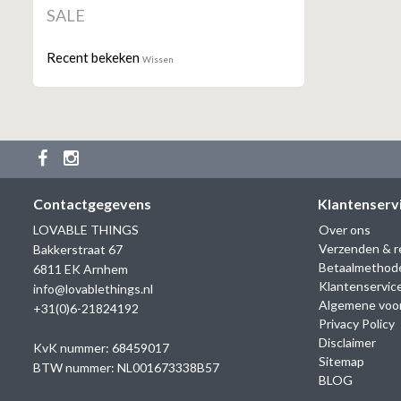
SALE
Recent bekeken
Wissen
Contactgegevens
Klantenserv
LOVABLE THINGS
Over ons
Verzenden & r
Bakkerstraat 67
Betaalmethod
6811 EK Arnhem
Klantenservic
info@lovablethings.nl
Algemene voo
+31(0)6-21824192
Privacy Policy
Disclaimer
KvK nummer: 68459017
Sitemap
BTW nummer: NL001673338B57
BLOG