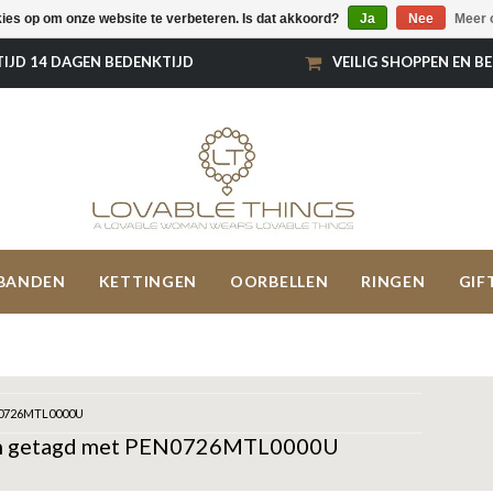
kies op om onze website te verbeteren. Is dat akkoord?
Ja
Nee
Meer 
TIJD 14 DAGEN BEDENKTIJD
VEILIG SHOPPEN EN B
BANDEN
KETTINGEN
OORBELLEN
RINGEN
GIF
0726MTL0000U
n getagd met PEN0726MTL0000U