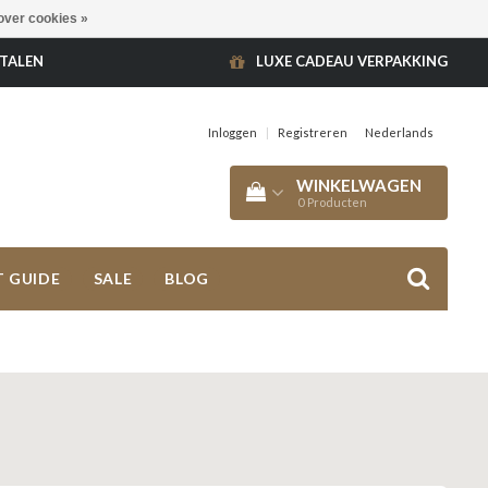
over cookies »
ETALEN
LUXE CADEAU VERPAKKING
Inloggen
|
Registreren
Nederlands
WINKELWAGEN
0
Producten
T GUIDE
SALE
BLOG