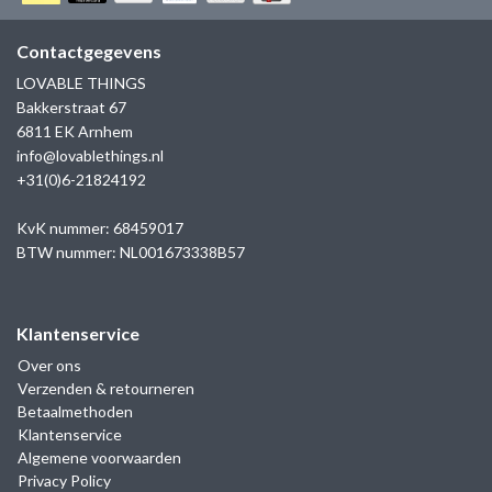
GOLD
SANJOYA
SER INTREPIDA | SS25
CADEAU MAN
BLOG
Contactgegevens
HORLOGE
GNOES
LOVABLE THINGS
CADEAUTJES TOT € 50
Bakkerstraat 67
SALE
YMALA
6811 EK Arnhem
CADEAUTJES TOT € 100
info@lovablethings.nl
REBEL & ROSE
+31(0)6-21824192
CADEAUTJES VANAF € 100
SILK | SALE
KvK nummer: 68459017
BTW nummer: NL001673338B57
JOSH
Klantenservice
KARMA
Over ons
Verzenden & retourneren
CAMPS & CAMPS
Betaalmethoden
Klantenservice
BERNICE
Algemene voorwaarden
Privacy Policy