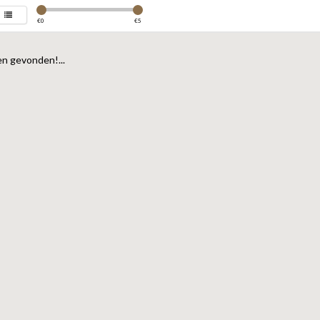
€
0
€
5
n gevonden!...