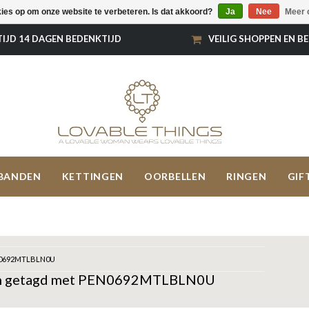
kies op om onze website te verbeteren. Is dat akkoord?
Ja
Nee
Meer 
TIJD 14 DAGEN BEDENKTIJD
VEILIG SHOPPEN EN B
BANDEN
KETTINGEN
OORBELLEN
RINGEN
GIF
0692MTLBLN0U
n getagd met PEN0692MTLBLN0U