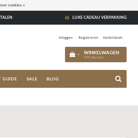
over cookies »
ETALEN
LUXE CADEAU VERPAKKING
Inloggen
|
Registreren
Nederlands
WINKELWAGEN
0
Producten
T GUIDE
SALE
BLOG