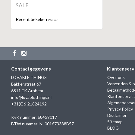
SALE
Recent bekeken
Wissen
Contactgegevens
Klantenserv
LOVABLE THINGS
Over ons
Verzenden & r
Bakkerstraat 67
Betaalmethod
6811 EK Arnhem
Klantenservic
info@lovablethings.nl
Algemene voo
+31(0)6-21824192
Privacy Policy
Disclaimer
KvK nummer: 68459017
Sitemap
BTW nummer: NL001673338B57
BLOG