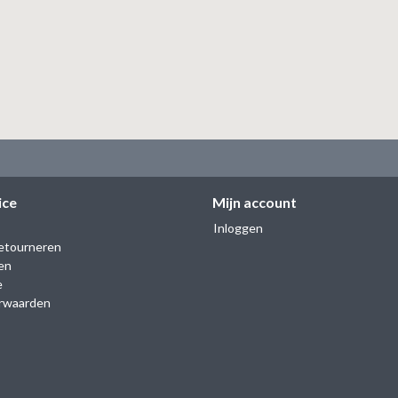
ice
Mijn account
Inloggen
etourneren
en
e
rwaarden