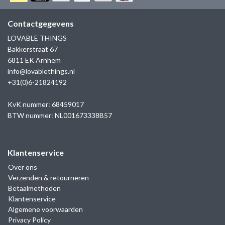
GOLD
SANJOYA
SER INTREPIDA | SS25
CADEAU MAN
BLOG
Contactgegevens
HORLOGE
GNOES
LOVABLE THINGS
CADEAUTJES TOT € 50
Bakkerstraat 67
SALE
YMALA
6811 EK Arnhem
CADEAUTJES TOT € 100
info@lovablethings.nl
REBEL & ROSE
+31(0)6-21824192
CADEAUTJES VANAF € 100
SILK | SALE
KvK nummer: 68459017
BTW nummer: NL001673338B57
JOSH
Klantenservice
KARMA
Over ons
Verzenden & retourneren
CAMPS & CAMPS
Betaalmethoden
Klantenservice
BERNICE
Algemene voorwaarden
Privacy Policy