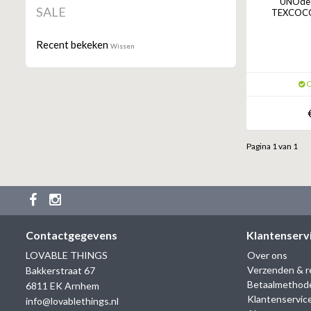
UNOde5
SALE
TEXCOCO 
Recent bekeken
Wissen
O
Pagina 1 van 1
Contactgegevens
Klantenserv
LOVABLE THINGS
Over ons
Verzenden & r
Bakkerstraat 67
Betaalmethod
6811 EK Arnhem
Klantenservic
info@lovablethings.nl