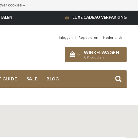
over cookies »
ETALEN
LUXE CADEAU VERPAKKING
Inloggen
|
Registreren
Nederlands
WINKELWAGEN
0
Producten
T GUIDE
SALE
BLOG