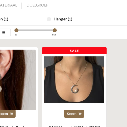
ATERIAAL
DOELGROEP
n (1)
Hanger (1)
€
0
€
85
SALE
Kopen
Kopen