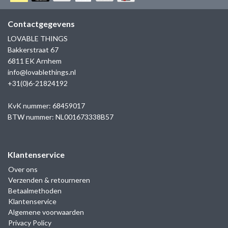
GOLD
SANJOYA
SER INTREPIDA | SS25
CADEAU MAN
BLOG
Contactgegevens
HORLOGE
GNOES
LOVABLE THINGS
CADEAUTJES TOT € 50
Bakkerstraat 67
SALE
YMALA
6811 EK Arnhem
CADEAUTJES TOT € 100
info@lovablethings.nl
REBEL & ROSE
+31(0)6-21824192
CADEAUTJES VANAF € 100
SILK | SALE
KvK nummer: 68459017
BTW nummer: NL001673338B57
JOSH
Klantenservice
KARMA
Over ons
Verzenden & retourneren
CAMPS & CAMPS
Betaalmethoden
Klantenservice
BERNICE
Algemene voorwaarden
Privacy Policy