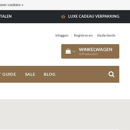
over cookies »
ETALEN
LUXE CADEAU VERPAKKING
Inloggen
|
Registreren
Nederlands
WINKELWAGEN
0
Producten
T GUIDE
SALE
BLOG