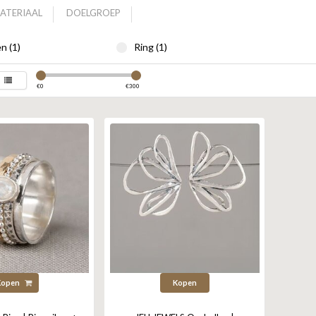
ATERIAAL
DOELGROEP
n (1)
Ring (1)
€
0
€
300
Kopen
Kopen