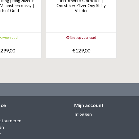
ing | Ring zilver +
JEH JEWELS Oorbellen |
 Maansteen classy |
Oorsteker Zilver Oxy Shiny
ch of Gold
Vlinder
p voorraad
Niet op voorraad
299,00
€129,00
ice
Mijn account
Inloggen
etourneren
en
e