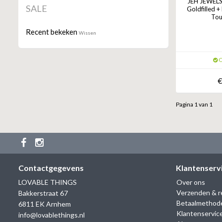
JEH JEWELS R
SALE
Goldfilled +
Tou
Recent bekeken
Wissen
O
€
Pagina 1 van 1
Contactgegevens
Klantenserv
LOVABLE THINGS
Over ons
Verzenden & r
Bakkerstraat 67
Betaalmethod
6811 EK Arnhem
Klantenservic
info@lovablethings.nl