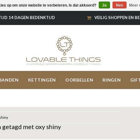
kies op om onze website te verbeteren. Is dat akkoord?
Ja
Nee
Meer 
TIJD 14 DAGEN BEDENKTIJD
VEILIG SHOPPEN EN B
BANDEN
KETTINGEN
OORBELLEN
RINGEN
GIF
shiny
 getagd met oxy shiny