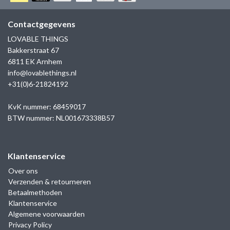
GOLD
SANJOYA
SER INTREPIDA | SS25
CADEAU MAN
BLOG
Contactgegevens
HORLOGE
GNOES
LOVABLE THINGS
CADEAUTJES TOT € 50
Bakkerstraat 67
SALE
YMALA
6811 EK Arnhem
CADEAUTJES TOT € 100
info@lovablethings.nl
REBEL & ROSE
+31(0)6-21824192
CADEAUTJES VANAF € 100
SILK | SALE
KvK nummer: 68459017
BTW nummer: NL001673338B57
JOSH
Klantenservice
KARMA
Over ons
Verzenden & retourneren
CAMPS & CAMPS
Betaalmethoden
Klantenservice
BERNICE
Algemene voorwaarden
Privacy Policy