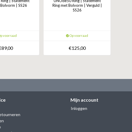
ing | Statement
UNOde50 Ring | Statement
 Bolvorm | SS26
Ring met Bolvorm | Verguld |
SS26
p voorraad
Op voorraad
€89,00
€125,00
ice
Mijn account
Inloggen
etourneren
en
e