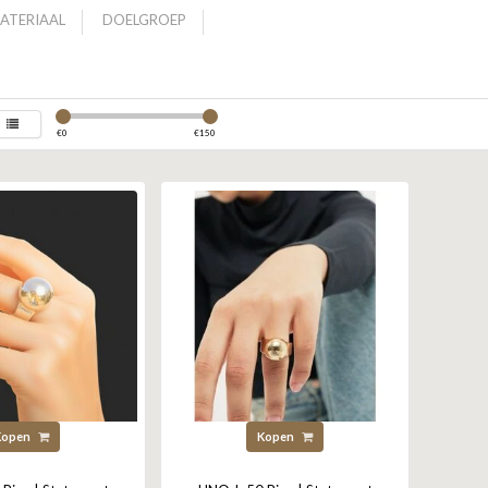
ATERIAAL
DOELGROEP
€
0
€
150
Kopen
Kopen