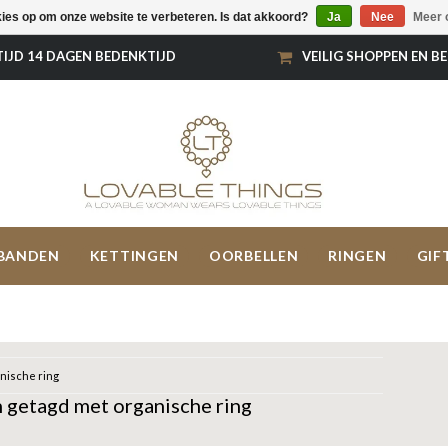
kies op om onze website te verbeteren. Is dat akkoord?
Ja
Nee
Meer 
TIJD 14 DAGEN BEDENKTIJD
VEILIG SHOPPEN EN B
BANDEN
KETTINGEN
OORBELLEN
RINGEN
GIF
nische ring
 getagd met organische ring