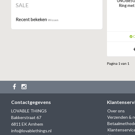
UNOde50 R
SALE
Ring met
Recent bekeken
Wissen
O
Pagina 1 van 1
Contactgegevens
Klantenserv
LOVABLE THINGS
Over ons
Verzenden & r
Bakkerstraat 67
Betaalmethod
6811 EK Arnhem
Klantenservic
info@lovablethings.nl