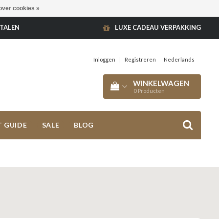
over cookies »
ETALEN
LUXE CADEAU VERPAKKING
Inloggen
|
Registreren
Nederlands
WINKELWAGEN
0
Producten
T GUIDE
SALE
BLOG