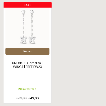
ZAG BIJOUX
SALE
LILLY
KAPTEN & SON
Kopen
UNOde50 Oorbellen |
WINGS | FREE FW23
Op voorraad
€69,00
€49,00