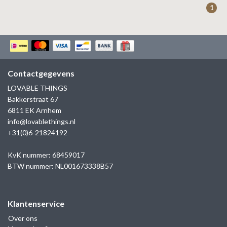
1
Contactgegevens
LOVABLE THINGS
Bakkerstraat 67
6811 EK Arnhem
info@lovablethings.nl
+31(0)6-21824192
KvK nummer: 68459017
BTW nummer: NL001673338B57
Klantenservice
Over ons