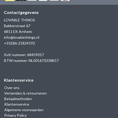
GOLD
SANJOYA
SER INTREPIDA | SS25
CADEAU MAN
BLOG
Contactgegevens
HORLOGE
GNOES
LOVABLE THINGS
CADEAUTJES TOT € 50
Bakkerstraat 67
SALE
YMALA
6811 EK Arnhem
CADEAUTJES TOT € 100
info@lovablethings.nl
REBEL & ROSE
+31(0)6-21824192
CADEAUTJES VANAF € 100
SILK | SALE
KvK nummer: 68459017
BTW nummer: NL001673338B57
JOSH
Klantenservice
KARMA
Over ons
Verzenden & retourneren
CAMPS & CAMPS
Betaalmethoden
Klantenservice
BERNICE
Algemene voorwaarden
Privacy Policy