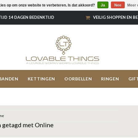
kies op om onze website te verbeteren. Is dat akkoord?
Ja
Nee
Meer 
TIJD 14 DAGEN BEDENKTIJD
VEILIG SHOPPEN EN B
BANDEN
KETTINGEN
OORBELLEN
RINGEN
GIF
ine
 getagd met Online