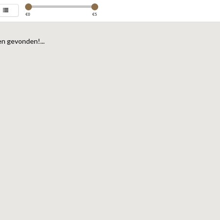
€
0
€
5
n gevonden!...