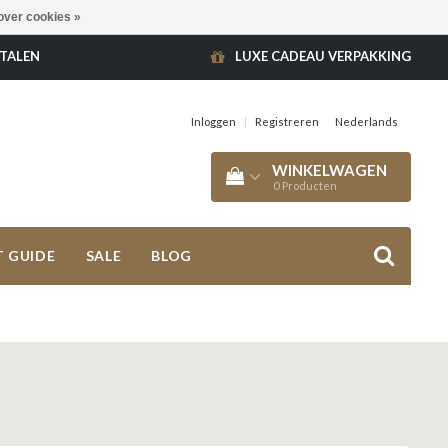
over cookies »
ETALEN
LUXE CADEAU VERPAKKING
Inloggen
|
Registreren
Nederlands
WINKELWAGEN
0
Producten
T GUIDE
SALE
BLOG