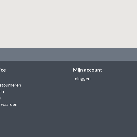
ice
Mijn account
Inloggen
etourneren
en
e
rwaarden