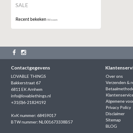
SALE
Recent bekeken
Wissen
Contactgegevens
Klantenserv
LOVABLE THINGS
Over ons
Verzenden & r
Bakkerstraat 67
Betaalmethod
6811 EK Arnhem
Klantenservic
info@lovablethings.nl
Algemene voo
+31(0)6-21824192
Privacy Policy
Disclaimer
KvK nummer: 68459017
Sitemap
BTW nummer: NL001673338B57
BLOG