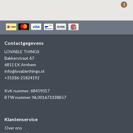
1
Contactgegevens
LOVABLE THINGS
Bakkerstraat 67
6811 EK Arnhem
info@lovablethings.nl
+31(0)6-21824192
KvK nummer: 68459017
BTW nummer: NL001673338B57
Klantenservice
Over ons