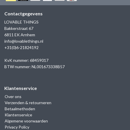
GOLD
SANJOYA
SER INTREPIDA | SS25
CADEAU MAN
BLOG
Contactgegevens
HORLOGE
GNOES
LOVABLE THINGS
CADEAUTJES TOT € 50
Bakkerstraat 67
SALE
YMALA
6811 EK Arnhem
CADEAUTJES TOT € 100
info@lovablethings.nl
REBEL & ROSE
+31(0)6-21824192
CADEAUTJES VANAF € 100
SILK | SALE
KvK nummer: 68459017
BTW nummer: NL001673338B57
JOSH
Klantenservice
KARMA
Over ons
Verzenden & retourneren
CAMPS & CAMPS
Betaalmethoden
Klantenservice
BERNICE
Algemene voorwaarden
Privacy Policy