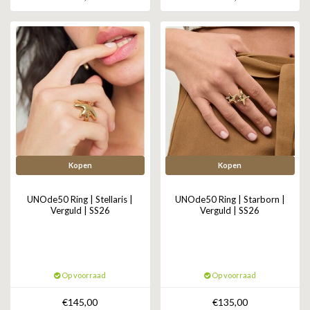
ZAG BIJOUX
LILLY
KAPTEN & SON
Kopen
Kopen
UNOde50 Ring | Stellaris |
UNOde50 Ring | Starborn |
Verguld | SS26
Verguld | SS26
Op voorraad
Op voorraad
€145,00
€135,00