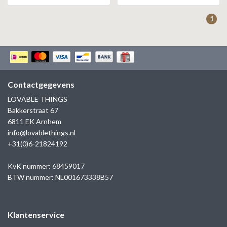
1
Contactgegevens
LOVABLE THINGS
Bakkerstraat 67
6811 EK Arnhem
info@lovablethings.nl
+31(0)6-21824192
KvK nummer: 68459017
BTW nummer: NL001673338B57
Klantenservice