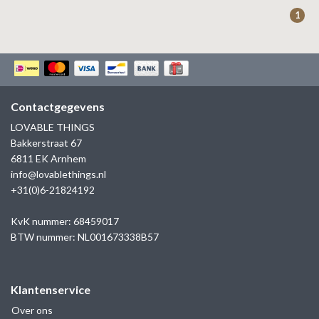
ZAG BIJOUX
1
LILLY
KAPTEN & SON
Contactgegevens
LOVABLE THINGS
Bakkerstraat 67
6811 EK Arnhem
info@lovablethings.nl
+31(0)6-21824192
KvK nummer: 68459017
BTW nummer: NL001673338B57
Klantenservice
Over ons