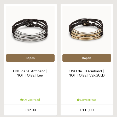
GOLD
SANJOYA
SER INTREPIDA | SS25
CADEAU MAN
BLOG
HORLOGE
GNOES
CADEAUTJES TOT € 50
SALE
YMALA
CADEAUTJES TOT € 100
REBEL & ROSE
CADEAUTJES VANAF € 100
SILK | SALE
Kopen
Kopen
JOSH
UNO de 50 Armband |
UNO de 50 Armband |
NOT TO BE | Leer
NOT TO BE | VERGULD
KARMA
CAMPS & CAMPS
Op voorraad
Op voorraad
BERNICE
€89,00
€115,00