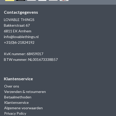
GOLD
SANJOYA
SER INTREPIDA | SS25
CADEAU MAN
BLOG
Contactgegevens
HORLOGE
GNOES
LOVABLE THINGS
CADEAUTJES TOT € 50
Bakkerstraat 67
SALE
YMALA
6811 EK Arnhem
CADEAUTJES TOT € 100
info@lovablethings.nl
REBEL & ROSE
+31(0)6-21824192
CADEAUTJES VANAF € 100
SILK | SALE
KvK nummer: 68459017
BTW nummer: NL001673338B57
JOSH
Klantenservice
KARMA
Over ons
Verzenden & retourneren
CAMPS & CAMPS
Betaalmethoden
Klantenservice
BERNICE
Algemene voorwaarden
Privacy Policy