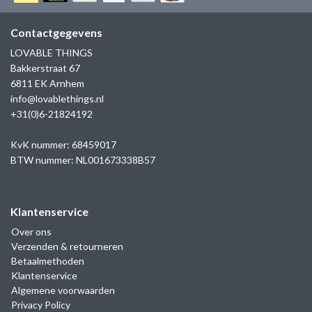
GOLD
SANJOYA
SER INTREPIDA | SS25
CADEAU MAN
BLOG
Contactgegevens
HORLOGE
GNOES
LOVABLE THINGS
CADEAUTJES TOT € 50
Bakkerstraat 67
SALE
YMALA
6811 EK Arnhem
CADEAUTJES TOT € 100
info@lovablethings.nl
REBEL & ROSE
+31(0)6-21824192
CADEAUTJES VANAF € 100
SILK | SALE
KvK nummer: 68459017
BTW nummer: NL001673338B57
JOSH
Klantenservice
KARMA
Over ons
Verzenden & retourneren
CAMPS & CAMPS
Betaalmethoden
Klantenservice
BERNICE
Algemene voorwaarden
Privacy Policy