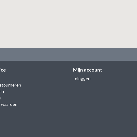
ice
Mijn account
Inloggen
etourneren
en
e
rwaarden