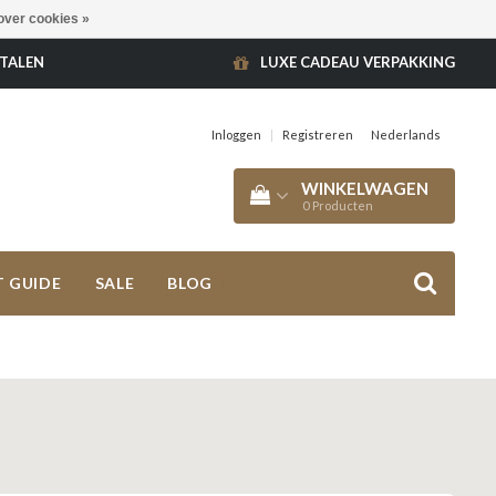
over cookies »
ETALEN
LUXE CADEAU VERPAKKING
Inloggen
|
Registreren
Nederlands
WINKELWAGEN
0
Producten
T GUIDE
SALE
BLOG