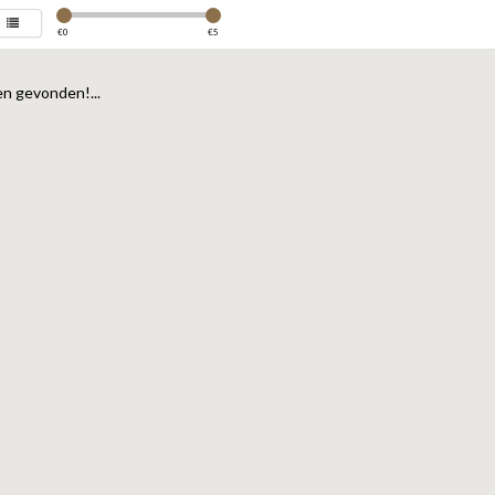
€
0
€
5
n gevonden!...