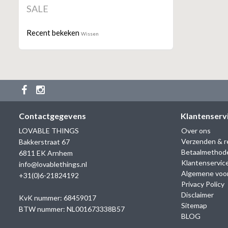
SALE
Recent bekeken
Wissen
Contactgegevens
Klantenserv
LOVABLE THINGS
Over ons
Verzenden & r
Bakkerstraat 67
Betaalmethod
6811 EK Arnhem
Klantenservic
info@lovablethings.nl
Algemene voo
+31(0)6-21824192
Privacy Policy
Disclaimer
KvK nummer: 68459017
Sitemap
BTW nummer: NL001673338B57
BLOG