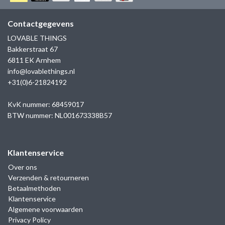
GOLD
SANJOYA
SER INTREPIDA | SS25
CADEAU MAN
BLOG
Contactgegevens
HORLOGE
GNOES
LOVABLE THINGS
CADEAUTJES TOT € 50
Bakkerstraat 67
SALE
YMALA
6811 EK Arnhem
CADEAUTJES TOT € 100
info@lovablethings.nl
REBEL & ROSE
+31(0)6-21824192
CADEAUTJES VANAF € 100
SILK | SALE
KvK nummer: 68459017
BTW nummer: NL001673338B57
JOSH
Klantenservice
KARMA
Over ons
Verzenden & retourneren
CAMPS & CAMPS
Betaalmethoden
Klantenservice
BERNICE
Algemene voorwaarden
Privacy Policy